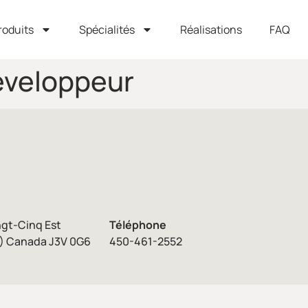
roduits
Spécialités
Réalisations
FAQ
eveloppeur
ngt-Cinq Est
Téléphone
) Canada J3V 0G6
450-461-2552